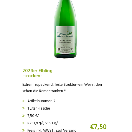
2024er Elbling
-trocken-
Extrem zupackend, feste Struktur- ein Wein , den
schon die Römer tranken !!
Artikelnummer: 2
1 Liter Flasche
7,50 €/L
RZ: 1,9 g/l; S: 5,1 g/l
€
7,50
Preis inkl. MWST, zzgl Versand