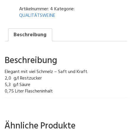
trocken-
Menge
Artikelnummer:
4
Kategorie:
QUALITÄTSWEINE
Beschreibung
Beschreibung
Elegant mit viel Schmelz – Saft und Kraft.
2,0 g/l Restzucker
5,3 g/l Säure
0,75 Liter Flascheninhalt
Ähnliche Produkte