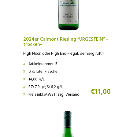
2024er Calmont Riesling “URGESTEIN” -
trocken-
High Noon oder High End – egal, der Berg ruft !!
Artikelnummer: 5
0,75 Liter Flasche
14,66 €/L
RZ: 7,9 g/l; S: 6,2 g/l
€
11,00
Preis inkl. MWST, zzgl Versand