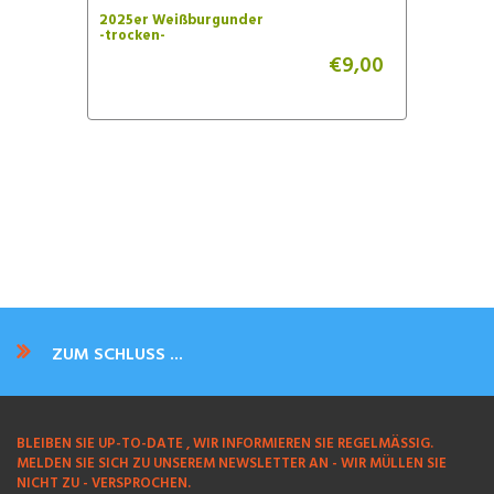
2025er Weißburgunder
-trocken-
€
9,00
ZUM SCHLUSS ...
BLEIBEN SIE UP-TO-DATE , WIR INFORMIEREN SIE REGELMÄSSIG.
MELDEN SIE SICH ZU UNSEREM NEWSLETTER AN - WIR MÜLLEN SIE
NICHT ZU - VERSPROCHEN.